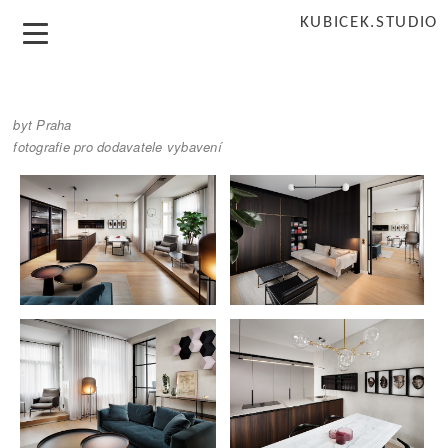
KUBICEK.STUDIO
byt Praha
fotografie pro dodavatele vybavení