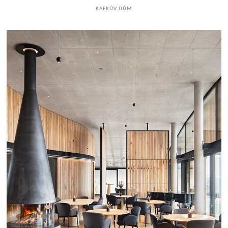
KAFKŮV DŮM